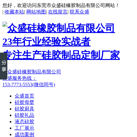
您好，欢迎访问东莞市众盛硅橡胶制品有限公司网站！
|
收藏本站
|
网站地图
|
在线留言
|
联系众盛
23年行业经验实战者
专注生产硅胶制品定制厂家
众盛服务热线：
153-7773-5553(微信同号)
众盛首页
硅胶母婴
硅胶厨具
硅胶礼品
液态硅胶
工厂展示
成功案例