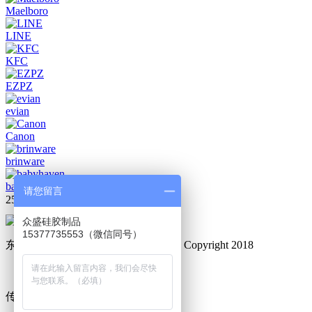
Maelboro
LINE
KFC
EZPZ
evian
Canon
brinware
babyhaven
请您留言
25条record
上一页
1
2
3
下一页
众盛硅胶制品
15377735553（微信同号）
东莞市众盛硅橡胶制品有限公司 © Copyright 2018
备案号：粤ICP备19011269号
传真：0769-8101 3116